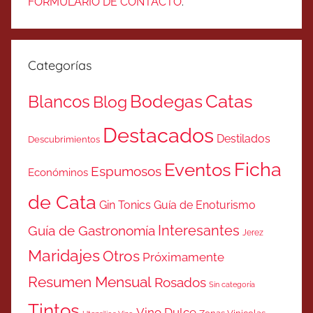
FORMULARIO DE CONTACTO
.
Categorías
Catas
Bodegas
Blancos
Blog
Destacados
Destilados
Descubrimientos
Ficha
Eventos
Espumosos
Económinos
de Cata
Gin Tonics
Guía de Enoturismo
Interesantes
Guía de Gastronomía
Jerez
Maridajes
Otros
Próximamente
Resumen Mensual
Rosados
Sin categoría
Tintos
Vino Dulce