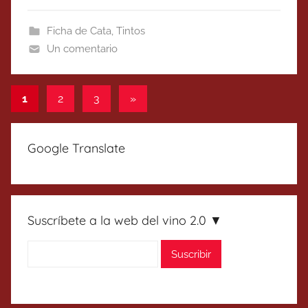
Ficha de Cata
,
Tintos
Un comentario
Paginación
Entradas
1
2
3
»
siguientes
de
entradas
Google Translate
Suscríbete a la web del vino 2.0 ▼