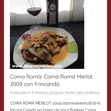
Coma Romà: Coma Romà Merlot
2009 con Frincandó
Publicada el
6 febrero, 2013
por
Xavier Valls Gutierrez
COMA ROMÀ MERLOT 2009 [starreviewmulti id=6
tpl=20] Catado en Enero de 2013 Bodega Coma