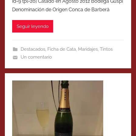
id=9 tpl=20] Catado en Agosto 2012 Bodega Guspí
Denominación de Origen Conca de Barberà
Seguir leyendo
Destacados
,
Ficha de Cata
,
Maridajes
,
Tintos
Un comentario