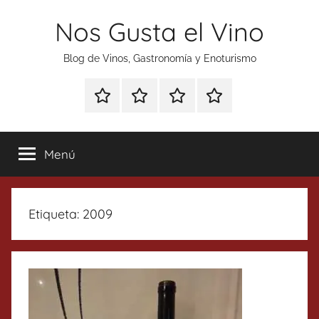
Saltar
Nos Gusta el Vino
al
contenido
Blog de Vinos, Gastronomía y Enoturismo
Especial
Enoturismo
Ranking
Contacto
Gin
y
Vinos
Tonics
Gastronomía
Menú
Etiqueta:
2009