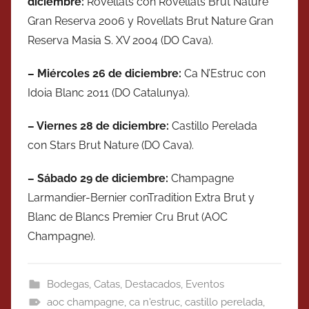
diciembre
:
Rovellats con Rovellats Brut Nature
Gran Reserva 2006 y Rovellats Brut Nature Gran
Reserva Masia S. XV 2004 (DO Cava).
– Miércoles
26 de
diciembre
:
Ca N’Estruc con
Idoia Blanc 2011 (DO Catalunya).
– V
iernes
28 de
diciembre
:
Castillo Perelada
con Stars Brut Nature (DO Cava).
–
S
ábado
29 de
diciembre
:
Champagne
Larmandier-Bernier conTradition Extra Brut y
Blanc de Blancs Premier Cru Brut (AOC
Champagne).
Bodegas
,
Catas
,
Destacados
,
Eventos
aoc champagne
,
ca n'estruc
,
castillo perelada
,