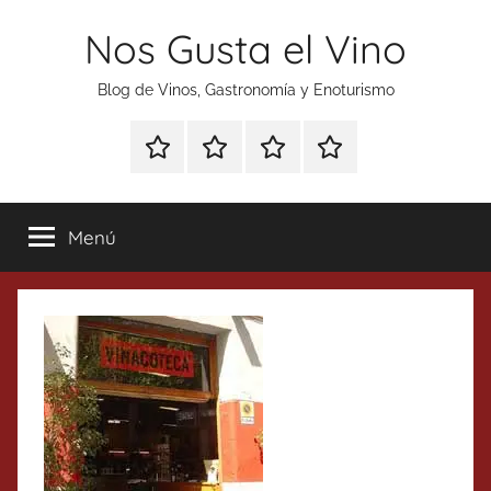
Saltar
Nos Gusta el Vino
al
contenido
Blog de Vinos, Gastronomía y Enoturismo
Especial
Enoturismo
Ranking
Contacto
Gin
y
Vinos
Tonics
Gastronomía
Menú