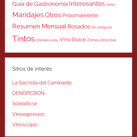
Interesantes
Guía de Gastronomía
Jerez
Maridajes
Otros
Próximamente
Resumen Mensual
Rosados
Sin categoría
Tintos
Vino Dulce
Zonas Vinicolas
Utensilios Vino
Sitios de interés
La Sacristía del Caminante
OENOPEDION
Soleado.se
Vinoexpresion
Vinoscopio