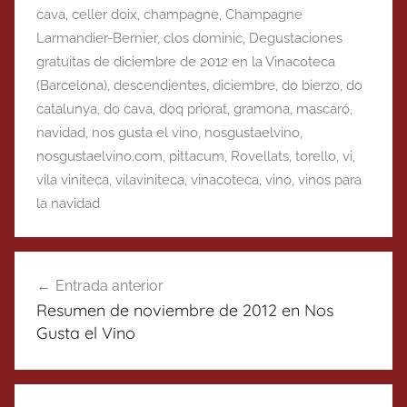
cava
,
celler doix
,
champagne
,
Champagne
Larmandier-Bernier
,
clos dominic
,
Degustaciones
gratuitas de diciembre de 2012 en la Vinacoteca
(Barcelona)
,
descendientes
,
diciembre
,
do bierzo
,
do
catalunya
,
do cava
,
doq priorat
,
gramona
,
mascaró
,
navidad
,
nos gusta el vino
,
nosgustaelvino
,
nosgustaelvino.com
,
pittacum
,
Rovellats
,
torello
,
vi
,
vila viniteca
,
vilaviniteca
,
vinacoteca
,
vino
,
vinos para
la navidad
Navegación
Entrada anterior
de
Resumen de noviembre de 2012 en Nos
entradas
Gusta el Vino