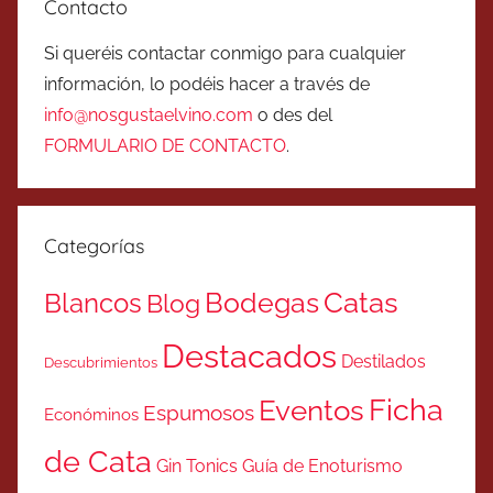
Contacto
Si queréis contactar conmigo para cualquier
información, lo podéis hacer a través de
info@nosgustaelvino.com
o des del
FORMULARIO DE CONTACTO
.
Categorías
Catas
Bodegas
Blancos
Blog
Destacados
Destilados
Descubrimientos
Ficha
Eventos
Espumosos
Económinos
de Cata
Gin Tonics
Guía de Enoturismo