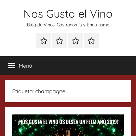
Saltar
Nos Gusta el Vino
al
contenido
Blog de Vinos, Gastronomía y Enoturismo
Especial
Enoturismo
Ranking
Contacto
Gin
y
Vinos
Tonics
Gastronomía
Menú
Etiqueta:
champagne