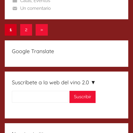
Catas
,
Eventos
Un comentario
Paginación
Entradas
1
2
»
siguientes
de
entradas
Google Translate
Suscríbete a la web del vino 2.0 ▼