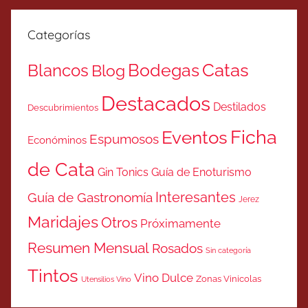
Categorías
Catas
Bodegas
Blancos
Blog
Destacados
Destilados
Descubrimientos
Ficha
Eventos
Espumosos
Económinos
de Cata
Gin Tonics
Guía de Enoturismo
Interesantes
Guía de Gastronomía
Jerez
Maridajes
Otros
Próximamente
Resumen Mensual
Rosados
Sin categoría
Tintos
Vino Dulce
Zonas Vinicolas
Utensilios Vino