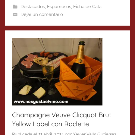
Destacados
,
Espumosos
,
Ficha de Cata
Dejar un comentario
Champagne Veuve Clicquot Brut
Yellow Label con Raclette
Publicada el
11 abril, 2014
por
Xavier Valls Gutierrez