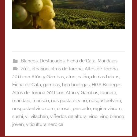
Blancos
,
Destacados
,
Ficha de Cata
,
Maridajes
2011
,
albariño
,
altos de torona
,
Altos de Torona
2011 con Atún y Gambas
,
atun
,
caiño
,
do rias baixas
,
Ficha de Cata
,
gambas
,
hga bodegas
,
HGA Bodegas:
Altos de Torona 2011 con Atún y Gambas
,
loureira
,
maridaje
,
marisco
,
nos gusta el vino
,
nosgustaelvino
,
nosgustaelvino.com
,
o'rosal
,
pescado
,
regina viarum
,
sushi
,
vi
,
vilachán
,
viñedos de altura
,
vino
,
vino blanco
joven
,
viticultura heroica