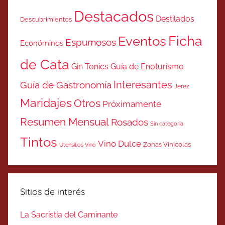
Destacados
Destilados
Descubrimientos
Ficha
Eventos
Espumosos
Económinos
de Cata
Gin Tonics
Guía de Enoturismo
Interesantes
Guía de Gastronomía
Jerez
Maridajes
Otros
Próximamente
Resumen Mensual
Rosados
Sin categoría
Tintos
Vino Dulce
Zonas Vinicolas
Utensilios Vino
Sitios de interés
La Sacristía del Caminante