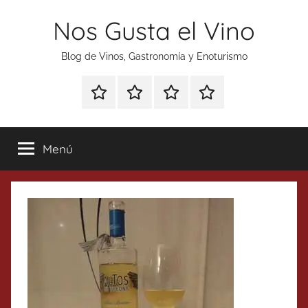
Saltar
Nos Gusta el Vino
al
contenido
Blog de Vinos, Gastronomía y Enoturismo
Especial
Enoturismo
Ranking
Contacto
Gin
y
Vinos
Tonics
Gastronomía
Menú