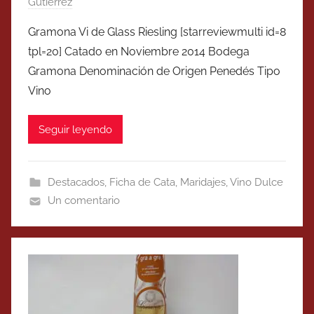
Gutierrez
Gramona Vi de Glass Riesling [starreviewmulti id=8
tpl=20] Catado en Noviembre 2014 Bodega
Gramona Denominación de Origen Penedés Tipo
Vino
Seguir leyendo
Destacados
,
Ficha de Cata
,
Maridajes
,
Vino Dulce
Un comentario