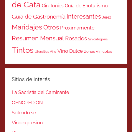
de Cata
Gin Tonics
Guía de Enoturismo
Interesantes
Guía de Gastronomía
Jerez
Maridajes
Otros
Próximamente
Resumen Mensual
Rosados
Sin categoría
Tintos
Vino Dulce
Zonas Vinicolas
Utensilios Vino
Sitios de interés
La Sacristía del Caminante
OENOPEDION
Soleado.se
Vinoexpresion