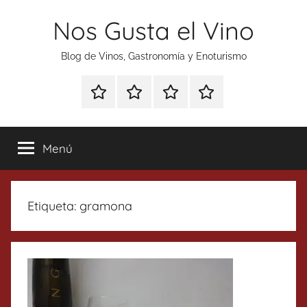
Saltar
Nos Gusta el Vino
al
contenido
Blog de Vinos, Gastronomía y Enoturismo
Especial
Enoturismo
Ranking
Contacto
Gin
y
Vinos
Tonics
Gastronomía
Menú
Etiqueta:
gramona