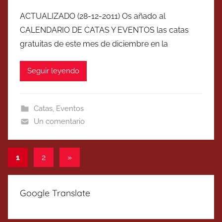
ACTUALIZADO (28-12-2011) Os añado al
CALENDARIO DE CATAS Y EVENTOS las catas
gratuitas de este mes de diciembre en la
Seguir leyendo
Catas
,
Eventos
Un comentario
Paginación
Entradas
1
2
»
siguientes
de
entradas
Google Translate