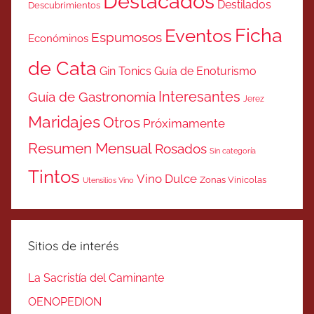
Destacados
Destilados
Descubrimientos
Ficha
Eventos
Espumosos
Económinos
de Cata
Gin Tonics
Guía de Enoturismo
Interesantes
Guía de Gastronomía
Jerez
Maridajes
Otros
Próximamente
Resumen Mensual
Rosados
Sin categoría
Tintos
Vino Dulce
Zonas Vinicolas
Utensilios Vino
Sitios de interés
La Sacristía del Caminante
OENOPEDION