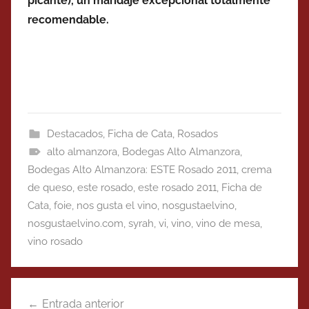
picante), un maridaje excepcional totalmente
recomendable.
Destacados
,
Ficha de Cata
,
Rosados
alto almanzora
,
Bodegas Alto Almanzora
,
Bodegas Alto Almanzora: ESTE Rosado 2011
,
crema
de queso
,
este rosado
,
este rosado 2011
,
Ficha de
Cata
,
foie
,
nos gusta el vino
,
nosgustaelvino
,
nosgustaelvino.com
,
syrah
,
vi
,
vino
,
vino de mesa
,
vino rosado
Navegación
Entrada anterior