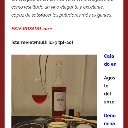
como resultado un vino elegante y excelente,
capaz de satisfacer los paladares más exigentes.
ESTE ROSADO 2011
[starreviewmulti id=9 tpl=20]
Cata
do en
Agos
to
del
2012
Deno
mina