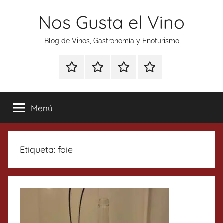
Saltar
Nos Gusta el Vino
al
contenido
Blog de Vinos, Gastronomía y Enoturismo
Especial
Enoturismo
Ranking
Contacto
Gin
y
Vinos
Tonics
Gastronomía
Menú
Etiqueta:
foie