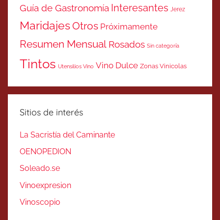
Interesantes
Guía de Gastronomía
Jerez
Maridajes
Otros
Próximamente
Resumen Mensual
Rosados
Sin categoría
Tintos
Vino Dulce
Zonas Vinicolas
Utensilios Vino
Sitios de interés
La Sacristía del Caminante
OENOPEDION
Soleado.se
Vinoexpresion
Vinoscopio