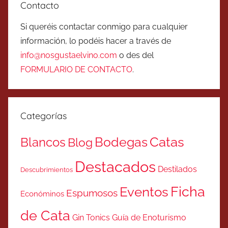
Contacto
Si queréis contactar conmigo para cualquier
información, lo podéis hacer a través de
info@nosgustaelvino.com
o des del
FORMULARIO DE CONTACTO
.
Categorías
Catas
Bodegas
Blancos
Blog
Destacados
Destilados
Descubrimientos
Ficha
Eventos
Espumosos
Económinos
de Cata
Gin Tonics
Guía de Enoturismo