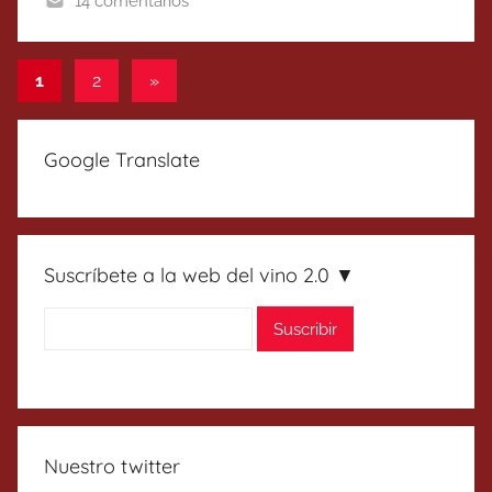
14 comentarios
Paginación
Entradas
1
2
»
siguientes
de
entradas
Google Translate
Suscríbete a la web del vino 2.0 ▼
Nuestro twitter