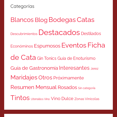
Categorías
Catas
Bodegas
Blancos
Blog
Destacados
Destilados
Descubrimientos
Ficha
Eventos
Espumosos
Económinos
de Cata
Gin Tonics
Guía de Enoturismo
Interesantes
Guía de Gastronomía
Jerez
Maridajes
Otros
Próximamente
Resumen Mensual
Rosados
Sin categoría
Tintos
Vino Dulce
Zonas Vinicolas
Utensilios Vino