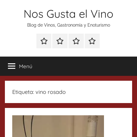
Saltar
Nos Gusta el Vino
al
contenido
Blog de Vinos, Gastronomía y Enoturismo
Especial
Enoturismo
Ranking
Contacto
Gin
y
Vinos
Tonics
Gastronomía
Menú
Etiqueta:
vino rosado