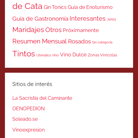
de Cata
Gin Tonics
Guía de Enoturismo
Interesantes
Guía de Gastronomía
Jerez
Maridajes
Otros
Próximamente
Resumen Mensual
Rosados
Sin categoría
Tintos
Vino Dulce
Zonas Vinicolas
Utensilios Vino
Sitios de interés
La Sacristía del Caminante
OENOPEDION
Soleado.se
Vinoexpresion