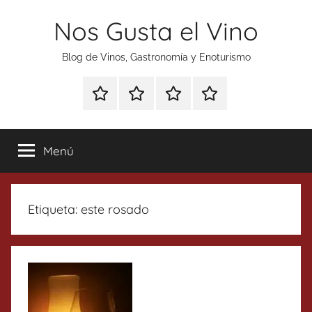
Saltar
Nos Gusta el Vino
al
contenido
Blog de Vinos, Gastronomía y Enoturismo
Especial
Enoturismo
Ranking
Contacto
Gin
y
Vinos
Tonics
Gastronomía
Menú
Etiqueta:
este rosado