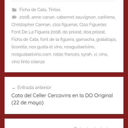
Ficha de Cata
,
Tintos
2008
,
anne canan
,
cabernet sauvignon
,
cariñena
,
Christopher Cannan
,
clos figueras
,
Clos Figueras:
Font De La Figuera 2008
,
do priorat
,
doq priorat
,
Ficha de Cata
,
font de la figuera
,
garnacha
,
gratallops
,
licorella
,
nos gusta el vino
,
nosgustaelvino
,
nosgustaelvino.com
,
roble francés
,
syrah
,
vi
,
vino
,
vino tinto crianza
Navegación
Entrada anterior
de
Cata del Celler Cercavins en la DO Original
entradas
(22 de mayo)