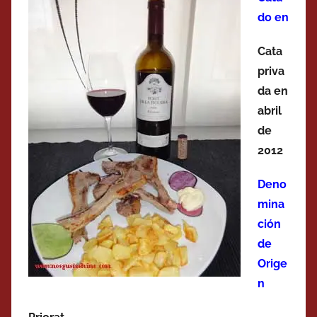
do en
Cata
priva
da en
abril
de
2012
Deno
mina
ción
de
Orige
n