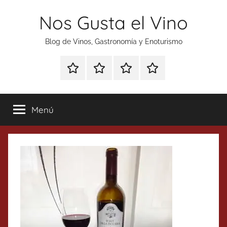
Saltar
Nos Gusta el Vino
al
contenido
Blog de Vinos, Gastronomía y Enoturismo
Especial
Enoturismo
Ranking
Contacto
Gin
y
Vinos
Tonics
Gastronomía
Menú