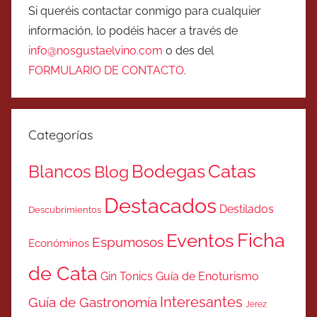
Si queréis contactar conmigo para cualquier
información, lo podéis hacer a través de
info@nosgustaelvino.com
o des del
FORMULARIO DE CONTACTO
.
Categorías
Catas
Bodegas
Blancos
Blog
Destacados
Destilados
Descubrimientos
Ficha
Eventos
Espumosos
Económinos
de Cata
Gin Tonics
Guía de Enoturismo
Interesantes
Guía de Gastronomía
Jerez