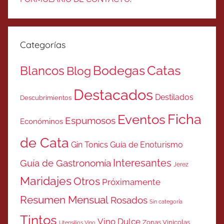
Categorías
Catas
Bodegas
Blancos
Blog
Destacados
Destilados
Descubrimientos
Ficha
Eventos
Espumosos
Económinos
de Cata
Gin Tonics
Guía de Enoturismo
Interesantes
Guía de Gastronomía
Jerez
Maridajes
Otros
Próximamente
Resumen Mensual
Rosados
Sin categoría
Tintos
Vino Dulce
Zonas Vinicolas
Utensilios Vino