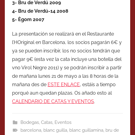
3- Bru de Verdú 2009
4- Bru de Verdú-14 2008
5- Ègom 2007
La presentación se realizará en el Restaurante
l’HOriginal en Barcelona, los socios pagarán 6€ y
ya se pueden inscribir, los no socios tendrán que
pagar 9€ (esta vez la cata incluye una botella del
vno Virol Negre 2011) y se podrán inscribir a partir
de mañana lunes 21 de mayo a las 8 horas de la
mañana des de
ESTE ENLACE
, estáis a tiempo
porqué aun quedan plazas. Os añado esto al
CALENDARIO DE CATAS Y EVENTOS
.
Bodegas
,
Catas
,
Eventos
barcelona
,
blanc guilla
,
blanc guillamina
,
bru de