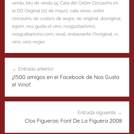
verdu
,
bru de verdu 14
,
Cata del Celler Cercavins en
la DO Original (22 de mayo)
,
cata vinos
,
celler
cercavins
,
do costers de segre
,
do original
,
dooriginal
,
egom
,
nos gusta el vino
,
nosgustaelvino
,
nosgustaelvino.com
,
raval
,
restaurante l'horiginal
,
vi
,
vino
,
virol negre
Navegación
Entrada anterior
de
¡¡1500 amigos en el Facebook de Nos Gusta
entradas
el Vino!!
Entrada siguiente
Clos Figueras: Font De La Figuera 2008