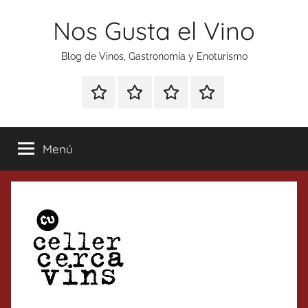
Saltar
Nos Gusta el Vino
al
contenido
Blog de Vinos, Gastronomía y Enoturismo
Especial
Enoturismo
Ranking
Contacto
Gin
y
Vinos
Tonics
Gastronomía
Menú