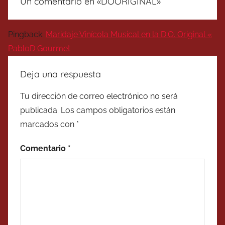
Un comentario en «
DOORIGINAL
»
Pingback:
Maridaje Vinícola Musical en la D.O. Original «
PabloD Gourmet
Deja una respuesta
Tu dirección de correo electrónico no será
publicada.
Los campos obligatorios están
marcados con
*
Comentario
*