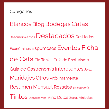
Categorías
Catas
Bodegas
Blancos
Blog
Destacados
Destilados
Descubrimientos
Ficha
Eventos
Espumosos
Económinos
de Cata
Gin Tonics
Guía de Enoturismo
Interesantes
Guía de Gastronomía
Jerez
Maridajes
Otros
Próximamente
Resumen Mensual
Rosados
Sin categoría
Tintos
Vino Dulce
Zonas Vinicolas
Utensilios Vino