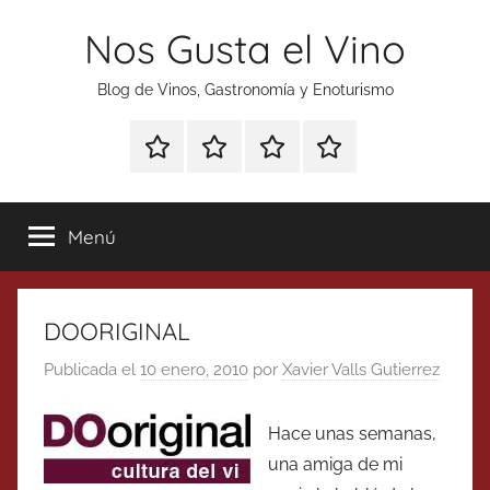
Saltar
Nos Gusta el Vino
al
contenido
Blog de Vinos, Gastronomía y Enoturismo
Especial
Enoturismo
Ranking
Contacto
Gin
y
Vinos
Tonics
Gastronomía
Menú
DOORIGINAL
Publicada el
10 enero, 2010
por
Xavier Valls Gutierrez
Hace unas semanas,
una amiga de mi