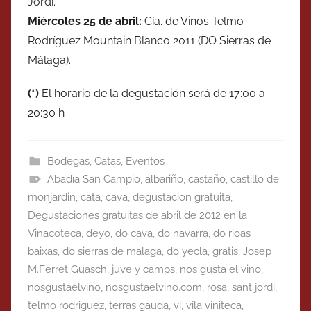
Jordi.
Miércoles
25 d
e abril
:
Cía. de Vinos Telmo
Rodríguez Mountain Blanco 2011 (DO Sierras de
Málaga).
(*)
El horario de la degustación será de 17:00 a
20:30 h
Bodegas
,
Catas
,
Eventos
Abadía San Campio
,
albariño
,
castaño
,
castillo de
monjardin
,
cata
,
cava
,
degustacion gratuita
,
Degustaciones gratuitas de abril de 2012 en la
Vinacoteca
,
deyo
,
do cava
,
do navarra
,
do rioas
baixas
,
do sierras de malaga
,
do yecla
,
gratis
,
Josep
M.Ferret Guasch
,
juve y camps
,
nos gusta el vino
,
nosgustaelvino
,
nosgustaelvino.com
,
rosa
,
sant jordi
,
telmo rodriguez
,
terras gauda
,
vi
,
vila viniteca
,