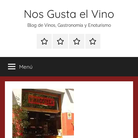
Saltar
Nos Gusta el Vino
al
contenido
Blog de Vinos, Gastronomía y Enoturismo
Especial
Enoturismo
Ranking
Contacto
Gin
y
Vinos
Tonics
Gastronomía
Menú