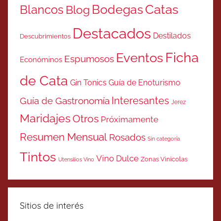
Catas
Bodegas
Blancos
Blog
Destacados
Destilados
Descubrimientos
Ficha
Eventos
Espumosos
Económinos
de Cata
Gin Tonics
Guía de Enoturismo
Interesantes
Guía de Gastronomía
Jerez
Maridajes
Otros
Próximamente
Resumen Mensual
Rosados
Sin categoría
Tintos
Vino Dulce
Zonas Vinicolas
Utensilios Vino
Sitios de interés