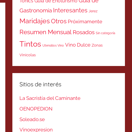
Guía de
Tonics
Guía de Enoturismo
Interesantes
Gastronomía
Jerez
Maridajes
Otros
Próximamente
Resumen Mensual
Rosados
Sin categoría
Tintos
Vino Dulce
Zonas
Utensilios Vino
Vinicolas
Sitios de interés
La Sacristía del Caminante
OENOPEDION
Soleado.se
Vinoexpresion