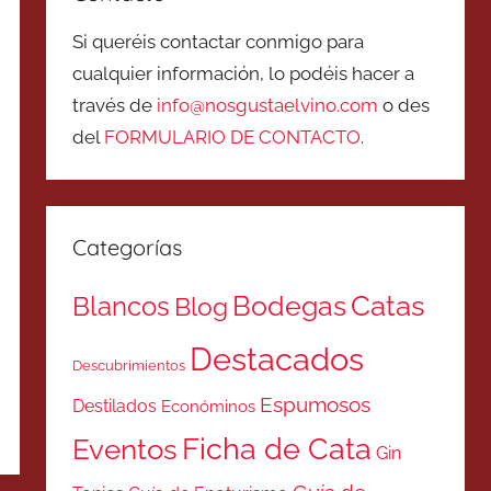
Si queréis contactar conmigo para
cualquier información, lo podéis hacer a
través de
info@nosgustaelvino.com
o des
del
FORMULARIO DE CONTACTO
.
Categorías
Catas
Bodegas
Blancos
Blog
Destacados
Descubrimientos
Espumosos
Destilados
Económinos
Ficha de Cata
Eventos
Gin