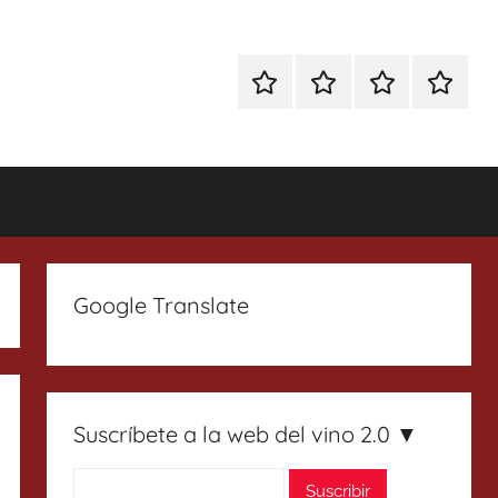
Especial
Enoturismo
Ranking
Contact
Gin
y
Vinos
Tonics
Gastronomía
Google Translate
Suscríbete a la web del vino 2.0 ▼