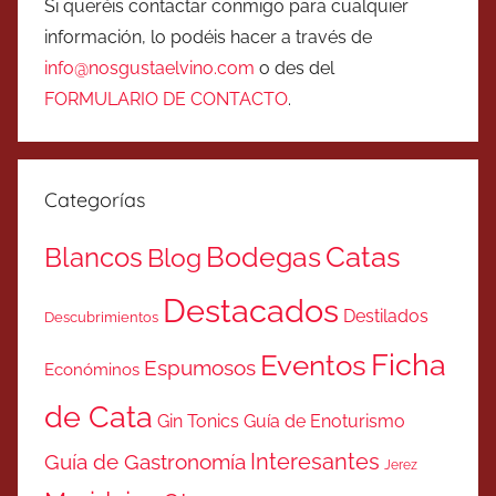
Si queréis contactar conmigo para cualquier
información, lo podéis hacer a través de
info@nosgustaelvino.com
o des del
FORMULARIO DE CONTACTO
.
Categorías
Catas
Bodegas
Blancos
Blog
Destacados
Destilados
Descubrimientos
Ficha
Eventos
Espumosos
Económinos
de Cata
Gin Tonics
Guía de Enoturismo
Interesantes
Guía de Gastronomía
Jerez