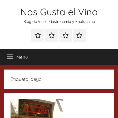
Saltar
Nos Gusta el Vino
al
contenido
Blog de Vinos, Gastronomía y Enoturismo
Especial
Enoturismo
Ranking
Contacto
Gin
y
Vinos
Tonics
Gastronomía
Menú
Etiqueta:
deyo