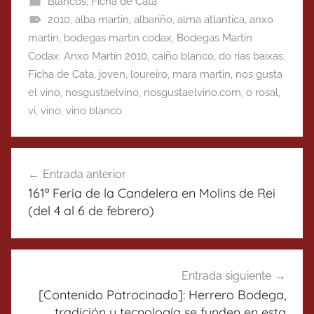
Blancos
,
Ficha de Cata
2010
,
alba martin
,
albariño
,
alma atlantica
,
anxo
martin
,
bodegas martin codax
,
Bodegas Martín
Codax: Anxo Martín 2010
,
caiño blanco
,
do rias baixas
,
Ficha de Cata
,
joven
,
loureiro
,
mara martin
,
nos gusta
el vino
,
nosgustaelvino
,
nosgustaelvino.com
,
o rosal
,
vi
,
vino
,
vino blanco
Navegación
Entrada anterior
de
161ª Feria de la Candelera en Molins de Rei
entradas
(del 4 al 6 de febrero)
Entrada siguiente
[Contenido Patrocinado]: Herrero Bodega,
tradición y tecnología se funden en esta