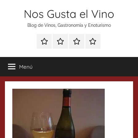
Saltar
Nos Gusta el Vino
al
contenido
Blog de Vinos, Gastronomía y Enoturismo
Especial
Enoturismo
Ranking
Contacto
Gin
y
Vinos
Tonics
Gastronomía
Menú