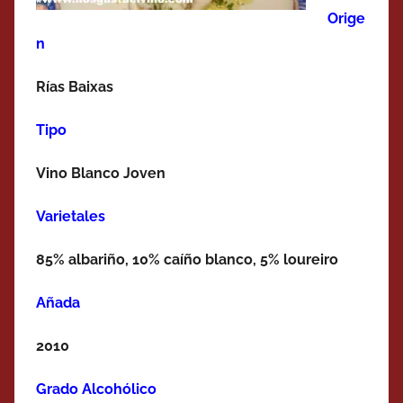
Orige
n
Rías Baixas
Tipo
Vino Blanco Joven
Varietales
85% albariño, 10% caíño blanco, 5% loureiro
Añada
2010
Grado Alcohólico