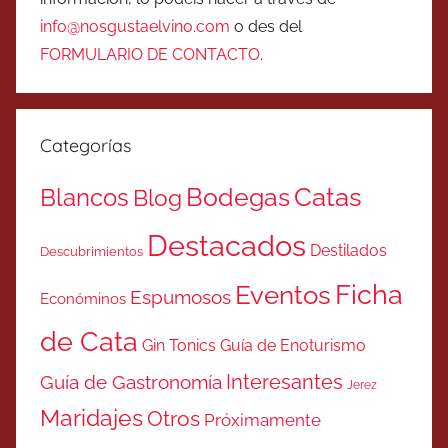
info@nosgustaelvino.com
o des del
FORMULARIO DE CONTACTO
.
Categorías
Catas
Bodegas
Blancos
Blog
Destacados
Destilados
Descubrimientos
Ficha
Eventos
Espumosos
Económinos
de Cata
Gin Tonics
Guía de Enoturismo
Interesantes
Guía de Gastronomía
Jerez
Maridajes
Otros
Próximamente