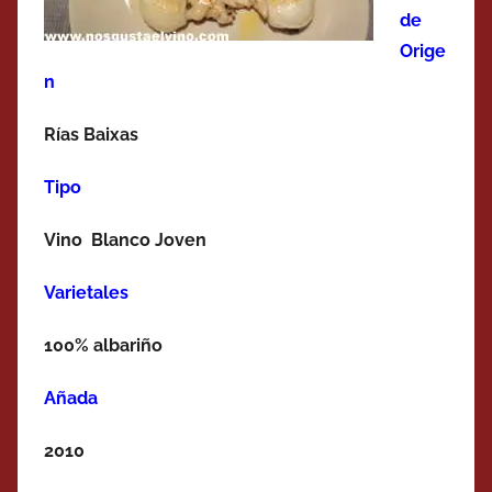
de
Orige
n
Rías Baixas
Tipo
Vino Blanco Joven
Varietales
100% albariño
Añada
2010