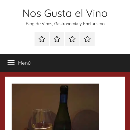
Saltar
Nos Gusta el Vino
al
contenido
Blog de Vinos, Gastronomía y Enoturismo
Especial
Enoturismo
Ranking
Contacto
Gin
y
Vinos
Tonics
Gastronomía
Menú