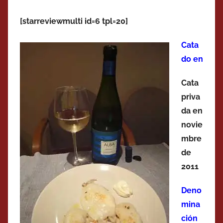
[starreviewmulti id=6 tpl=20]
Cata
do en
Cata
priva
da en
novie
mbre
de
2011
Deno
mina
ción