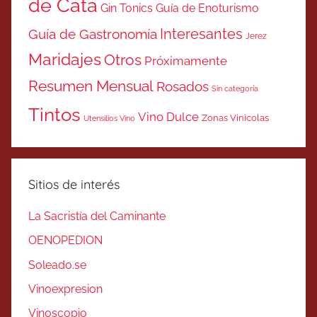
de Cata
Gin Tonics
Guía de Enoturismo
Interesantes
Guía de Gastronomía
Jerez
Maridajes
Otros
Próximamente
Resumen Mensual
Rosados
Sin categoría
Tintos
Vino Dulce
Zonas Vinicolas
Utensilios Vino
Sitios de interés
La Sacristía del Caminante
OENOPEDION
Soleado.se
Vinoexpresion
Vinoscopio