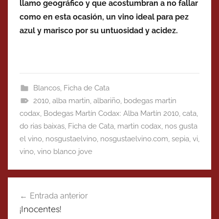
llamo geográfico y que acostumbran a no fallar
como en esta ocasión, un vino ideal para pez
azul y marisco por su untuosidad y acidez.
Blancos
,
Ficha de Cata
2010
,
alba martin
,
albariño
,
bodegas martin
codax
,
Bodegas Martín Codax: Alba Martín 2010
,
cata
,
do rias baixas
,
Ficha de Cata
,
martin codax
,
nos gusta
el vino
,
nosgustaelvino
,
nosgustaelvino.com
,
sepia
,
vi
,
vino
,
vino blanco jove
Navegación
Entrada anterior
de
¡Inocentes!