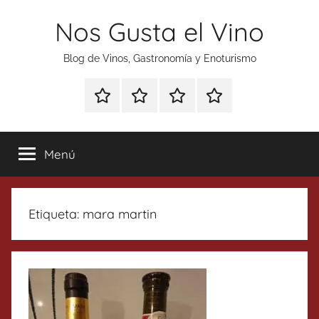
Saltar
Nos Gusta el Vino
al
contenido
Blog de Vinos, Gastronomía y Enoturismo
Especial
Enoturismo
Ranking
Contacto
Gin
y
Vinos
Tonics
Gastronomía
Menú
Etiqueta:
mara martin