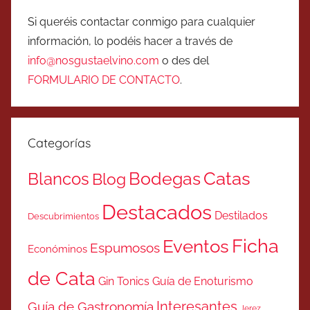
Si queréis contactar conmigo para cualquier
información, lo podéis hacer a través de
info@nosgustaelvino.com
o des del
FORMULARIO DE CONTACTO
.
Categorías
Catas
Bodegas
Blancos
Blog
Destacados
Destilados
Descubrimientos
Ficha
Eventos
Espumosos
Económinos
de Cata
Gin Tonics
Guía de Enoturismo
Interesantes
Guía de Gastronomía
Jerez