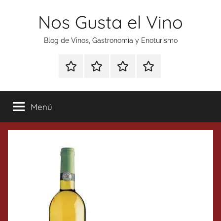
Saltar
Nos Gusta el Vino
al
contenido
Blog de Vinos, Gastronomía y Enoturismo
Especial
Enoturismo
Ranking
Contacto
Gin
y
Vinos
Tonics
Gastronomía
Menú