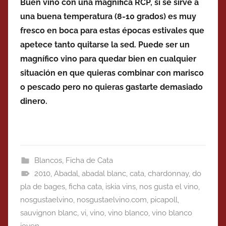
Buen vino con una magnífica RCP, si se sirve a
una buena temperatura (8-10 grados) es muy
fresco en boca para estas épocas estivales que
apetece tanto quitarse la sed. Puede ser un
magnífico vino para quedar bien en cualquier
situación en que quieras combinar con marisco
o pescado pero no quieras gastarte demasiado
dinero.
Blancos
,
Ficha de Cata
2010
,
Abadal
,
abadal blanc
,
cata
,
chardonnay
,
do
pla de bages
,
ficha cata
,
iskia vins
,
nos gusta el vino
,
nosgustaelvino
,
nosgustaelvino.com
,
picapoll
,
sauvignon blanc
,
vi
,
vino
,
vino blanco
,
vino blanco