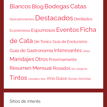
Catas
Bodegas
Blancos
Blog
Destacados
Destilados
Descubrimientos
Ficha
Eventos
Espumosos
Económinos
de Cata
Gin Tonics
Guía de Enoturismo
Interesantes
Guía de Gastronomía
Jerez
Maridajes
Otros
Próximamente
Resumen Mensual
Rosados
Sin categoría
Tintos
Vino Dulce
Zonas Vinicolas
Utensilios Vino
Sitios de interés