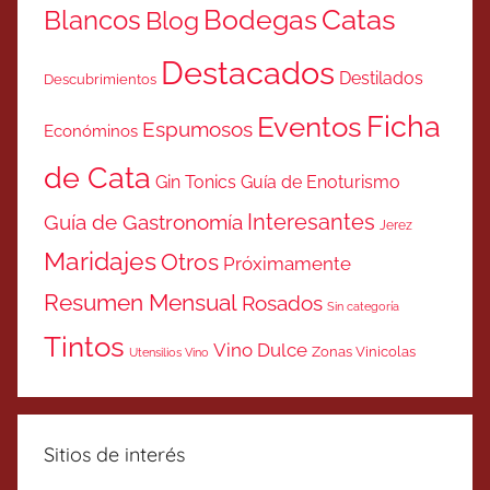
Catas
Bodegas
Blancos
Blog
Destacados
Destilados
Descubrimientos
Ficha
Eventos
Espumosos
Económinos
de Cata
Gin Tonics
Guía de Enoturismo
Interesantes
Guía de Gastronomía
Jerez
Maridajes
Otros
Próximamente
Resumen Mensual
Rosados
Sin categoría
Tintos
Vino Dulce
Zonas Vinicolas
Utensilios Vino
Sitios de interés