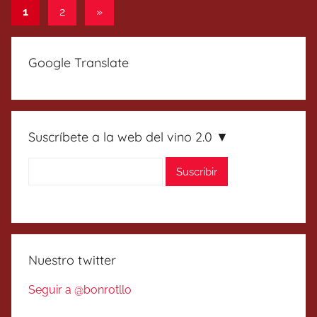
Paginación
Entradas
1
2
»
siguientes
de
entradas
Google Translate
Suscríbete a la web del vino 2.0 ▼
Nuestro twitter
Seguir a @bonrotllo