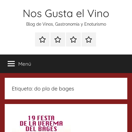
Saltar
Nos Gusta el Vino
al
contenido
Blog de Vinos, Gastronomía y Enoturismo
Especial
Enoturismo
Ranking
Contacto
Gin
y
Vinos
Tonics
Gastronomía
Menú
Etiqueta:
do pla de bages