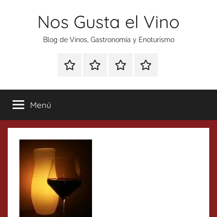
Saltar
Nos Gusta el Vino
al
contenido
Blog de Vinos, Gastronomía y Enoturismo
Especial
Enoturismo
Ranking
Contacto
Gin
y
Vinos
Tonics
Gastronomía
Menú