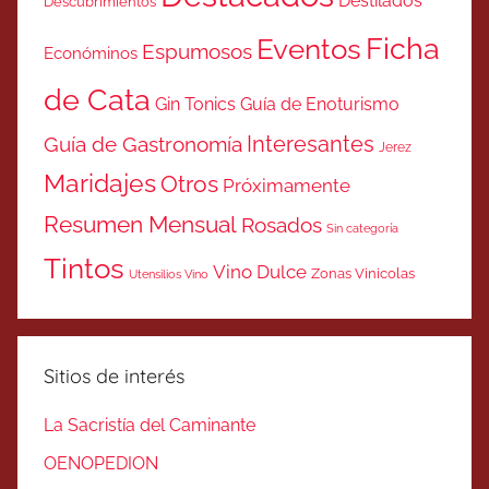
Destilados
Descubrimientos
Ficha
Eventos
Espumosos
Económinos
de Cata
Gin Tonics
Guía de Enoturismo
Interesantes
Guía de Gastronomía
Jerez
Maridajes
Otros
Próximamente
Resumen Mensual
Rosados
Sin categoría
Tintos
Vino Dulce
Zonas Vinicolas
Utensilios Vino
Sitios de interés
La Sacristía del Caminante
OENOPEDION