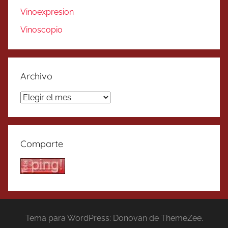
Vinoexpresion
Vinoscopio
Archivo
Archivo
Comparte
Tema para WordPress: Donovan de ThemeZee.