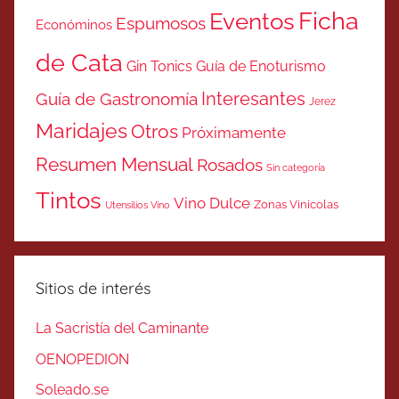
Ficha
Eventos
Espumosos
Económinos
de Cata
Gin Tonics
Guía de Enoturismo
Interesantes
Guía de Gastronomía
Jerez
Maridajes
Otros
Próximamente
Resumen Mensual
Rosados
Sin categoría
Tintos
Vino Dulce
Zonas Vinicolas
Utensilios Vino
Sitios de interés
La Sacristía del Caminante
OENOPEDION
Soleado.se