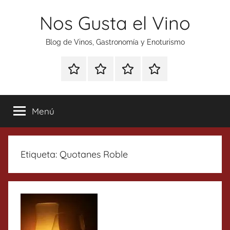
Saltar
Nos Gusta el Vino
al
contenido
Blog de Vinos, Gastronomía y Enoturismo
Especial
Enoturismo
Ranking
Contacto
Gin
y
Vinos
Tonics
Gastronomía
Menú
Etiqueta:
Quotanes Roble