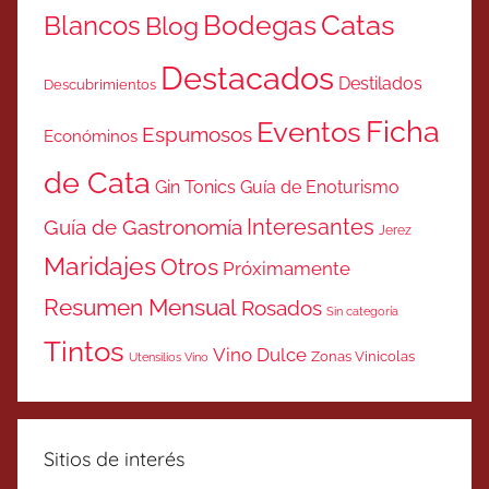
Catas
Bodegas
Blancos
Blog
Destacados
Destilados
Descubrimientos
Ficha
Eventos
Espumosos
Económinos
de Cata
Gin Tonics
Guía de Enoturismo
Interesantes
Guía de Gastronomía
Jerez
Maridajes
Otros
Próximamente
Resumen Mensual
Rosados
Sin categoría
Tintos
Vino Dulce
Zonas Vinicolas
Utensilios Vino
Sitios de interés