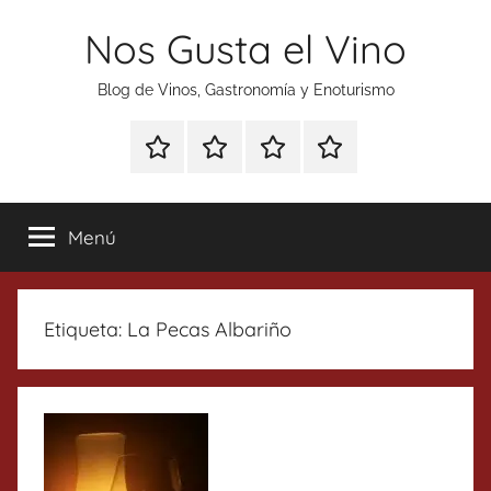
Saltar
Nos Gusta el Vino
al
contenido
Blog de Vinos, Gastronomía y Enoturismo
Especial
Enoturismo
Ranking
Contacto
Gin
y
Vinos
Tonics
Gastronomía
Menú
Etiqueta:
La Pecas Albariño