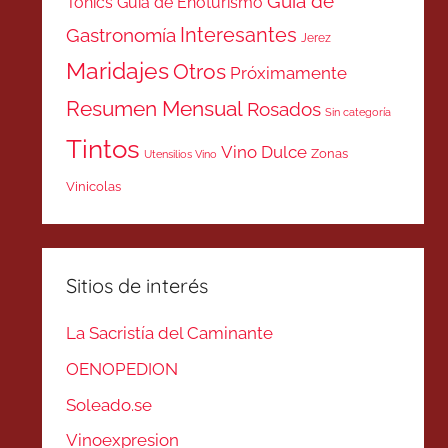
Guía de
Tonics
Guía de Enoturismo
Interesantes
Gastronomía
Jerez
Maridajes
Otros
Próximamente
Resumen Mensual
Rosados
Sin categoría
Tintos
Vino Dulce
Zonas
Utensilios Vino
Vinicolas
Sitios de interés
La Sacristía del Caminante
OENOPEDION
Soleado.se
Vinoexpresion