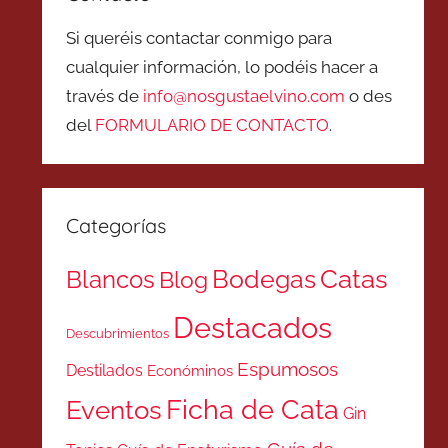
Si queréis contactar conmigo para
cualquier información, lo podéis hacer a
través de
info@nosgustaelvino.com
o des
del
FORMULARIO DE CONTACTO
.
Categorías
Catas
Bodegas
Blancos
Blog
Destacados
Descubrimientos
Espumosos
Destilados
Económinos
Ficha de Cata
Eventos
Gin