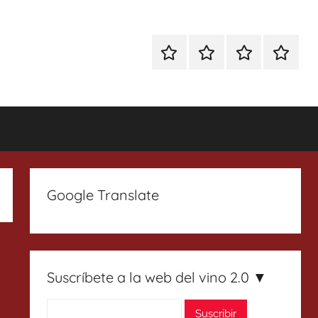
Especial
Enoturismo
Ranking
Contact
Gin
y
Vinos
Tonics
Gastronomía
Google Translate
Suscríbete a la web del vino 2.0 ▼