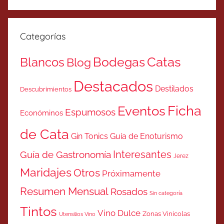
Categorías
Catas
Bodegas
Blancos
Blog
Destacados
Destilados
Descubrimientos
Ficha
Eventos
Espumosos
Económinos
de Cata
Gin Tonics
Guía de Enoturismo
Interesantes
Guía de Gastronomía
Jerez
Maridajes
Otros
Próximamente
Resumen Mensual
Rosados
Sin categoría
Tintos
Vino Dulce
Zonas Vinicolas
Utensilios Vino