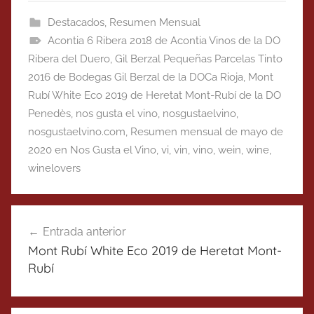
Destacados
,
Resumen Mensual
Acontia 6 Ribera 2018 de Acontia Vinos de la DO
Ribera del Duero
,
Gil Berzal Pequeñas Parcelas Tinto
2016 de Bodegas Gil Berzal de la DOCa Rioja
,
Mont
Rubí White Eco 2019 de Heretat Mont-Rubí de la DO
Penedès
,
nos gusta el vino
,
nosgustaelvino
,
nosgustaelvino.com
,
Resumen mensual de mayo de
2020 en Nos Gusta el Vino
,
vi
,
vin
,
vino
,
wein
,
wine
,
winelovers
Navegación
Entrada anterior
de
Mont Rubí White Eco 2019 de Heretat Mont-
entradas
Rubí