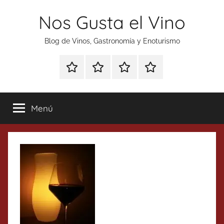
Saltar
Nos Gusta el Vino
al
contenido
Blog de Vinos, Gastronomía y Enoturismo
Especial
Enoturismo
Ranking
Contacto
Gin
y
Vinos
Tonics
Gastronomía
Menú