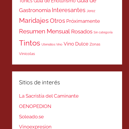
Guía de
Tonics
Guía de Enoturismo
Interesantes
Gastronomía
Jerez
Maridajes
Otros
Próximamente
Resumen Mensual
Rosados
Sin categoría
Tintos
Vino Dulce
Zonas
Utensilios Vino
Vinicolas
Sitios de interés
La Sacristía del Caminante
OENOPEDION
Soleado.se
Vinoexpresion