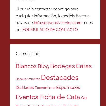
Si queréis contactar conmigo para
cualquier información, lo podéis hacer a
través de
info@nosgustaelvino.com
o des
del
FORMULARIO DE CONTACTO
.
Categorías
Catas
Bodegas
Blancos
Blog
Destacados
Descubrimientos
Espumosos
Destilados
Económinos
Ficha de Cata
Eventos
Gin