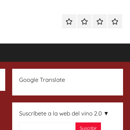
Especial
Enoturismo
Ranking
Contact
Gin
y
Vinos
Tonics
Gastronomía
Google Translate
Suscríbete a la web del vino 2.0 ▼