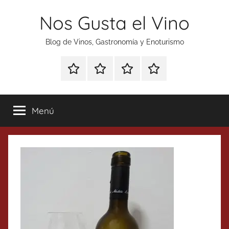
Saltar
Nos Gusta el Vino
al
contenido
Blog de Vinos, Gastronomía y Enoturismo
Especial
Enoturismo
Ranking
Contacto
Gin
y
Vinos
Tonics
Gastronomía
Menú