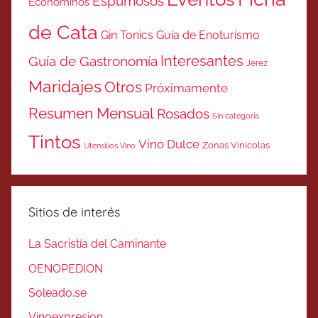
Espumosos
Económinos
de Cata
Gin Tonics
Guía de Enoturismo
Interesantes
Guía de Gastronomía
Jerez
Maridajes
Otros
Próximamente
Resumen Mensual
Rosados
Sin categoría
Tintos
Vino Dulce
Zonas Vinicolas
Utensilios Vino
Sitios de interés
La Sacristía del Caminante
OENOPEDION
Soleado.se
Vinoexpresion