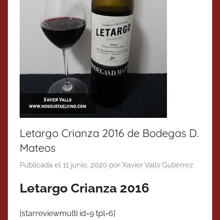
Letargo Crianza 2016 de Bodegas D.
Mateos
Publicada el
11 junio, 2020
por
Xavier Valls Gutierrez
Letargo Crianza 2016
[starreviewmulti id=9 tpl=6]