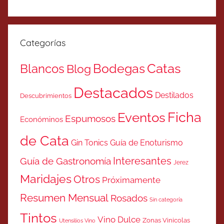
Categorías
Catas
Bodegas
Blancos
Blog
Destacados
Destilados
Descubrimientos
Ficha
Eventos
Espumosos
Económinos
de Cata
Gin Tonics
Guía de Enoturismo
Interesantes
Guía de Gastronomía
Jerez
Maridajes
Otros
Próximamente
Resumen Mensual
Rosados
Sin categoría
Tintos
Vino Dulce
Zonas Vinicolas
Utensilios Vino