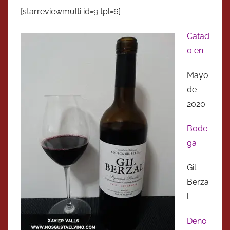
[starreviewmulti id=9 tpl=6]
Catad
o en
Mayo
de
2020
Bode
ga
Gil
Berza
l
Deno