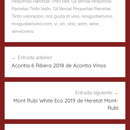
Pequeñas Parcelas Tinto tast
,
Gil Berzal Pequeñas
Parcelas Tinto taste
,
Gil Berzal Pequeñas Parcelas
Tinto valoracion
,
nos gusta el vino
,
nosgustaelvino
,
nosgustaelvino.com
,
vi
,
vin
,
vino
,
wein
,
wine
,
winelovers
Navegación
Entrada anterior
de
Acontia 6 Ribera 2018 de Acontia Vinos
entradas
Entrada siguiente
Mont Rubí White Eco 2019 de Heretat Mont-
Rubí