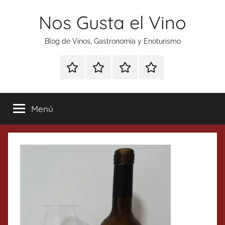
Saltar
Nos Gusta el Vino
al
contenido
Blog de Vinos, Gastronomía y Enoturismo
Especial
Enoturismo
Ranking
Contacto
Gin
y
Vinos
Tonics
Gastronomía
Menú