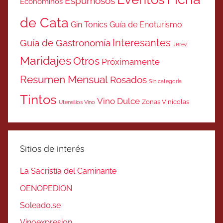
Espumosos
Económinos
de Cata
Gin Tonics
Guía de Enoturismo
Interesantes
Guía de Gastronomía
Jerez
Maridajes
Otros
Próximamente
Resumen Mensual
Rosados
Sin categoría
Tintos
Vino Dulce
Zonas Vinicolas
Utensilios Vino
Sitios de interés
La Sacristía del Caminante
OENOPEDION
Soleado.se
Vinoexpresion