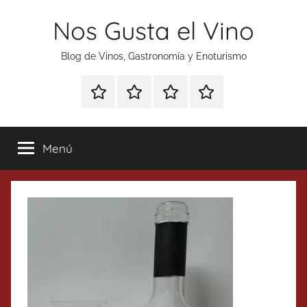
Saltar
Nos Gusta el Vino
al
contenido
Blog de Vinos, Gastronomía y Enoturismo
Especial
Enoturismo
Ranking
Contacto
Gin
y
Vinos
Tonics
Gastronomía
Menú