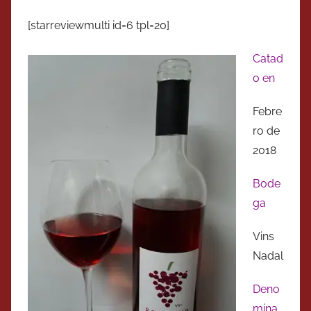
[starreviewmulti id=6 tpl=20]
Catad
o en
Febre
ro de
2018
Bode
ga
Vins
Nadal
Deno
mina