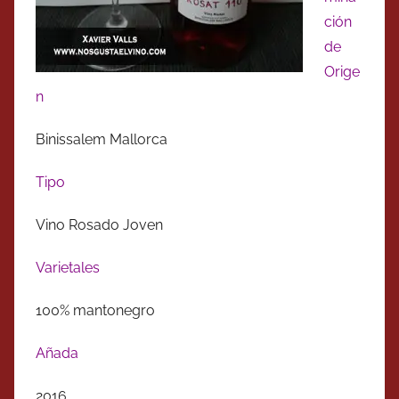
ción
de
Orige
n
Binissalem Mallorca
Tipo
Vino Rosado Joven
Varietales
100% mantonegro
Añada
2016