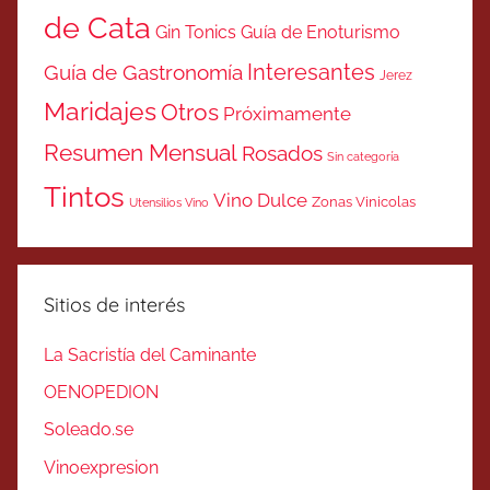
de Cata
Gin Tonics
Guía de Enoturismo
Interesantes
Guía de Gastronomía
Jerez
Maridajes
Otros
Próximamente
Resumen Mensual
Rosados
Sin categoría
Tintos
Vino Dulce
Zonas Vinicolas
Utensilios Vino
Sitios de interés
La Sacristía del Caminante
OENOPEDION
Soleado.se
Vinoexpresion