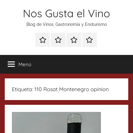
Saltar
Nos Gusta el Vino
al
contenido
Blog de Vinos, Gastronomía y Enoturismo
Especial
Enoturismo
Ranking
Contacto
Gin
y
Vinos
Tonics
Gastronomía
Menú
Etiqueta:
110 Rosat Montenegro opinion