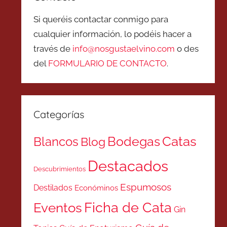
Si queréis contactar conmigo para
cualquier información, lo podéis hacer a
través de
info@nosgustaelvino.com
o des
del
FORMULARIO DE CONTACTO
.
Categorías
Catas
Bodegas
Blancos
Blog
Destacados
Descubrimientos
Espumosos
Destilados
Económinos
Ficha de Cata
Eventos
Gin