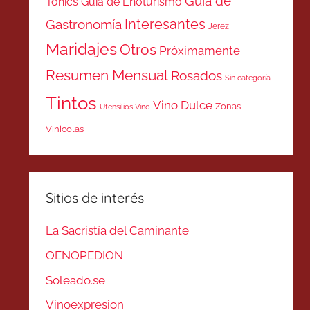
Guía de
Tonics
Guía de Enoturismo
Interesantes
Gastronomía
Jerez
Maridajes
Otros
Próximamente
Resumen Mensual
Rosados
Sin categoría
Tintos
Vino Dulce
Zonas
Utensilios Vino
Vinicolas
Sitios de interés
La Sacristía del Caminante
OENOPEDION
Soleado.se
Vinoexpresion