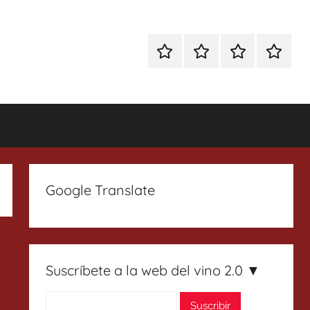
Especial
Enoturismo
Ranking
Contact
Gin
y
Vinos
Tonics
Gastronomía
Google Translate
Suscríbete a la web del vino 2.0 ▼