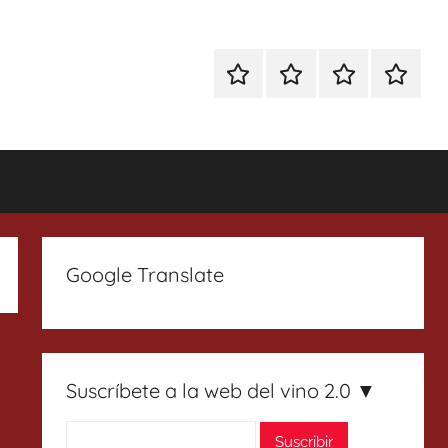
Especial
Enoturismo
Ranking
Contact
Gin
y
Vinos
Tonics
Gastronomía
Google Translate
Suscríbete a la web del vino 2.0 ▼