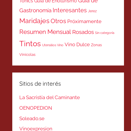
Guía de
Tonics
Guía de Enoturismo
Interesantes
Gastronomía
Jerez
Maridajes
Otros
Próximamente
Resumen Mensual
Rosados
Sin categoría
Tintos
Vino Dulce
Zonas
Utensilios Vino
Vinicolas
Sitios de interés
La Sacristía del Caminante
OENOPEDION
Soleado.se
Vinoexpresion