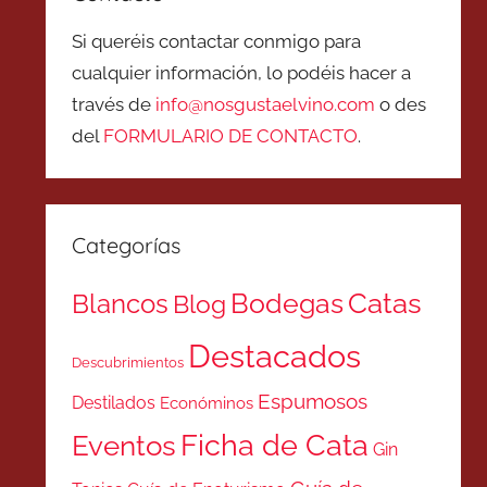
Si queréis contactar conmigo para
cualquier información, lo podéis hacer a
través de
info@nosgustaelvino.com
o des
del
FORMULARIO DE CONTACTO
.
Categorías
Catas
Bodegas
Blancos
Blog
Destacados
Descubrimientos
Espumosos
Destilados
Económinos
Ficha de Cata
Eventos
Gin