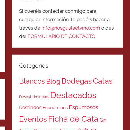
Si queréis contactar conmigo para
cualquier información, lo podéis hacer a
través de
info@nosgustaelvino.com
o des
del
FORMULARIO DE CONTACTO
.
Categorías
Catas
Bodegas
Blancos
Blog
Destacados
Descubrimientos
Espumosos
Destilados
Económinos
Ficha de Cata
Eventos
Gin