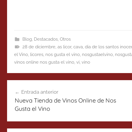
Blog
,
Destacados
,
Otros
28 de diciembre
,
as licor
,
cava
,
dia de los santos inoce
el Vino
,
licores
,
nos gusta el vino
,
nosgustaelvino
,
nosgust
vinos online nos gusta el vino
,
vi
,
vino
Navegación
Entrada anterior
de
Nueva Tienda de Vinos Online de Nos
entradas
Gusta el Vino