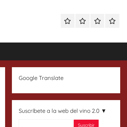
Especial
Enoturismo
Ranking
Contact
Gin
y
Vinos
Tonics
Gastronomía
Google Translate
Suscríbete a la web del vino 2.0 ▼