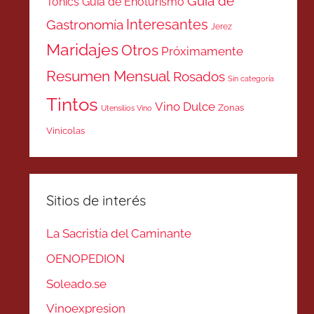
Guía de
Tonics
Guía de Enoturismo
Interesantes
Gastronomía
Jerez
Maridajes
Otros
Próximamente
Resumen Mensual
Rosados
Sin categoría
Tintos
Vino Dulce
Zonas
Utensilios Vino
Vinicolas
Sitios de interés
La Sacristía del Caminante
OENOPEDION
Soleado.se
Vinoexpresion