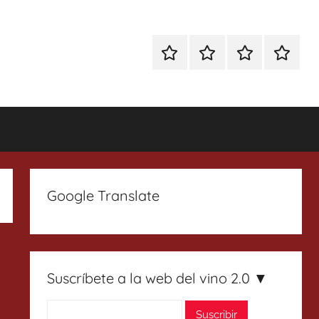
Especial
Enoturismo
Ranking
Contact
Gin
y
Vinos
Tonics
Gastronomía
Google Translate
Suscríbete a la web del vino 2.0 ▼