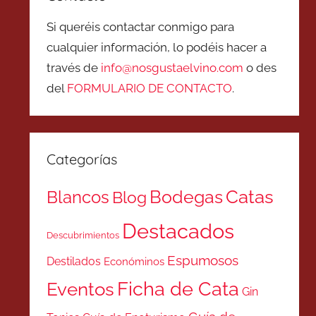
Si queréis contactar conmigo para
cualquier información, lo podéis hacer a
través de
info@nosgustaelvino.com
o des
del
FORMULARIO DE CONTACTO
.
Categorías
Catas
Bodegas
Blancos
Blog
Destacados
Descubrimientos
Espumosos
Destilados
Económinos
Ficha de Cata
Eventos
Gin