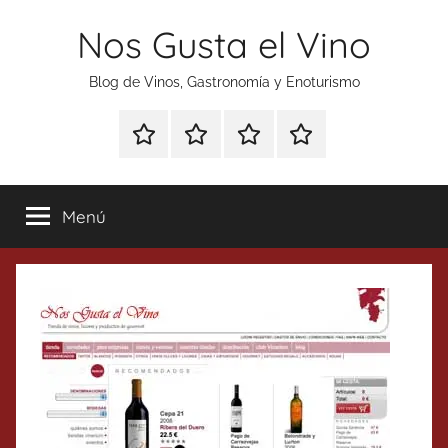
Saltar
Nos Gusta el Vino
al
contenido
Blog de Vinos, Gastronomía y Enoturismo
Especial
Enoturismo
Ranking
Contacto
Gin
y
Vinos
Tonics
Gastronomía
Menú