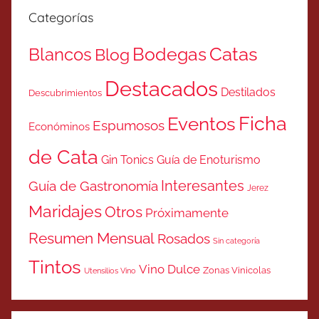
Categorías
Catas
Bodegas
Blancos
Blog
Destacados
Destilados
Descubrimientos
Ficha
Eventos
Espumosos
Económinos
de Cata
Gin Tonics
Guía de Enoturismo
Interesantes
Guía de Gastronomía
Jerez
Maridajes
Otros
Próximamente
Resumen Mensual
Rosados
Sin categoría
Tintos
Vino Dulce
Zonas Vinicolas
Utensilios Vino