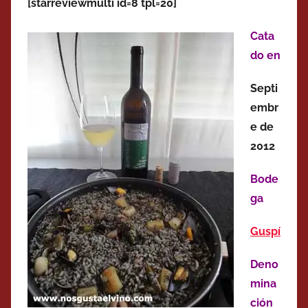
[starreviewmulti id=8 tpl=20]
Cata
do en
Septi
embr
e de
2012
Bode
ga
Guspí
Deno
mina
ción