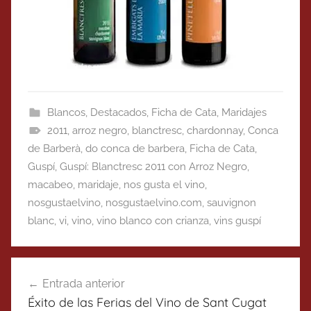
Blancos
,
Destacados
,
Ficha de Cata
,
Maridajes
2011
,
arroz negro
,
blanctresc
,
chardonnay
,
Conca
de Barberà
,
do conca de barbera
,
Ficha de Cata
,
Guspí
,
Guspí: Blanctresc 2011 con Arroz Negro
,
macabeo
,
maridaje
,
nos gusta el vino
,
nosgustaelvino
,
nosgustaelvino.com
,
sauvignon
blanc
,
vi
,
vino
,
vino blanco con crianza
,
vins guspí
Navegación
Entrada anterior
de
Éxito de las Ferias del Vino de Sant Cugat