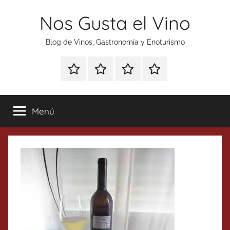
Saltar
Nos Gusta el Vino
al
contenido
Blog de Vinos, Gastronomía y Enoturismo
Especial
Enoturismo
Ranking
Contacto
Gin
y
Vinos
Tonics
Gastronomía
Menú