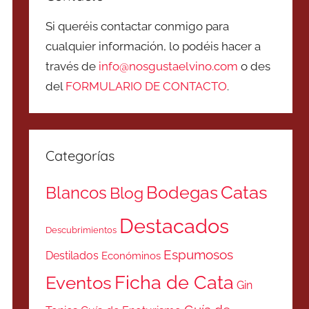
Si queréis contactar conmigo para
cualquier información, lo podéis hacer a
través de
info@nosgustaelvino.com
o des
del
FORMULARIO DE CONTACTO
.
Categorías
Catas
Bodegas
Blancos
Blog
Destacados
Descubrimientos
Espumosos
Destilados
Económinos
Ficha de Cata
Eventos
Gin