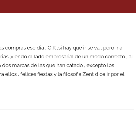
s compras ese dia , O.K ,si hay que ir se va , pero ir a
erias ,viendo el lado empresarial de un modo correcto , al
an dos marcas de las que han catado , excepto los
ellos , felices fiestas y la filosofia Zent dice ir por el