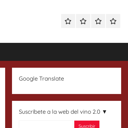
Especial
Enoturismo
Ranking
Contact
Gin
y
Vinos
Tonics
Gastronomía
Google Translate
Suscríbete a la web del vino 2.0 ▼