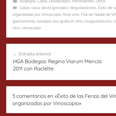
Bodegas
,
Catas
,
Destacados
,
Interesantes
,
Otros
Catas
,
cava
,
david gonzalez
,
degustaciones
,
Éxito de l
organizadas por Vinoscopio
,
feria vino
,
Fira de Nadal de Vi
gastronomia
,
navidad
,
nos gusta el vino
,
nosgustaelvino
,
n
vino
,
vinoscopio
Navegación
Entrada anterior
de
HGA Bodegas: Regina Viarum Mencía
entradas
2011 con Raclette
3 comentarios en «
Éxito de las Ferias del V
organizadas por Vinoscopio
»