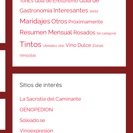
Guía de
Tonics
Guía de Enoturismo
Interesantes
Gastronomía
Jerez
Maridajes
Otros
Próximamente
Resumen Mensual
Rosados
Sin categoría
Tintos
Vino Dulce
Zonas
Utensilios Vino
Vinicolas
Sitios de interés
La Sacristía del Caminante
OENOPEDION
Soleado.se
Vinoexpresion