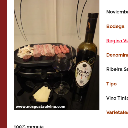
Noviembr
Bodega
Regina V
Denomina
Ribeira S
Tipo
Vino Tint
Varietale
100% mencía