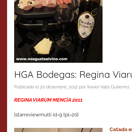
HGA Bodegas: Regina Viar
Publicada el
20 diciembre, 2012
por
Xavier Valls Gutierrez
REGINA VIARUM MENCÍA 2011
[starreviewmulti id=9 tpl=20]
Catado e