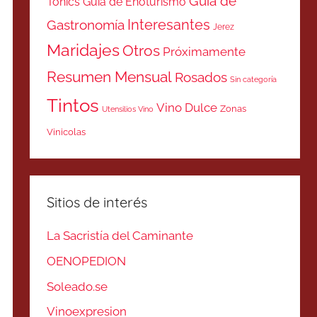
Guía de
Tonics
Guía de Enoturismo
Interesantes
Gastronomía
Jerez
Maridajes
Otros
Próximamente
Resumen Mensual
Rosados
Sin categoría
Tintos
Vino Dulce
Zonas
Utensilios Vino
Vinicolas
Sitios de interés
La Sacristía del Caminante
OENOPEDION
Soleado.se
Vinoexpresion