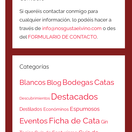
Si queréis contactar conmigo para
cualquier información, lo podéis hacer a
través de
info@nosgustaelvino.com
o des
del
FORMULARIO DE CONTACTO
.
Categorías
Catas
Bodegas
Blancos
Blog
Destacados
Descubrimientos
Espumosos
Destilados
Económinos
Ficha de Cata
Eventos
Gin