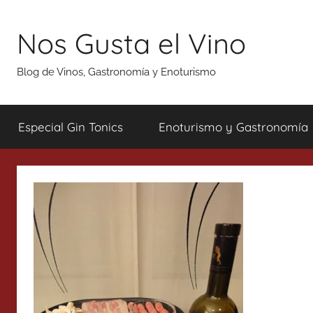
Saltar
al
Nos Gusta el Vino
contenido
Blog de Vinos, Gastronomía y Enoturismo
Especial Gin Tonics
Enoturismo y Gastronomía