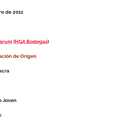
e de 2011
iarum
(
HGA Bodegas
)
ción de Origen
acra
o Joven
s