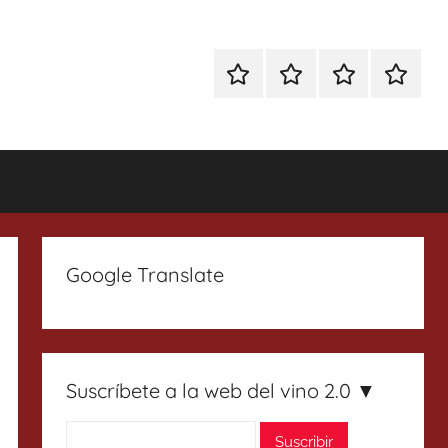
Especial
Enoturismo
Ranking
Contact
Gin
y
Vinos
Tonics
Gastronomía
Google Translate
Suscríbete a la web del vino 2.0 ▼