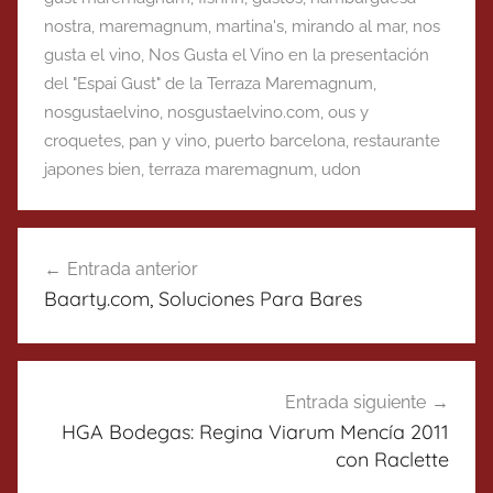
nostra
,
maremagnum
,
martina's
,
mirando al mar
,
nos
gusta el vino
,
Nos Gusta el Vino en la presentación
del "Espai Gust" de la Terraza Maremagnum
,
nosgustaelvino
,
nosgustaelvino.com
,
ous y
croquetes
,
pan y vino
,
puerto barcelona
,
restaurante
japones bien
,
terraza maremagnum
,
udon
Navegación
Entrada anterior
de
Baarty.com, Soluciones Para Bares
entradas
Entrada siguiente
HGA Bodegas: Regina Viarum Mencía 2011
con Raclette