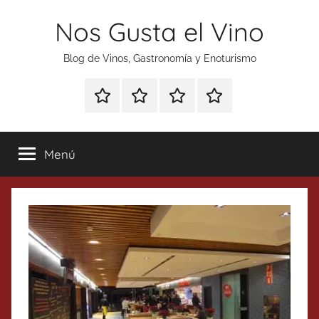
Saltar
Nos Gusta el Vino
al
contenido
Blog de Vinos, Gastronomía y Enoturismo
Especial
Enoturismo
Ranking
Contacto
Gin
y
Vinos
Tonics
Gastronomía
Menú