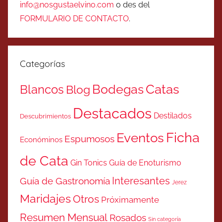
info@nosgustaelvino.com
o des del
FORMULARIO DE CONTACTO
.
Categorías
Catas
Bodegas
Blancos
Blog
Destacados
Destilados
Descubrimientos
Ficha
Eventos
Espumosos
Económinos
de Cata
Gin Tonics
Guía de Enoturismo
Interesantes
Guía de Gastronomía
Jerez
Maridajes
Otros
Próximamente
Resumen Mensual
Rosados
Sin categoría