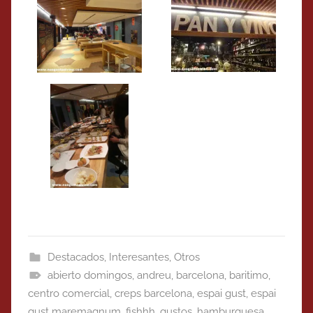
Destacados
,
Interesantes
,
Otros
abierto domingos
,
andreu
,
barcelona
,
baritimo
,
centro comercial
,
creps barcelona
,
espai gust
,
espai
gust maremagnum
,
fishhh
,
gustos
,
hamburguesa