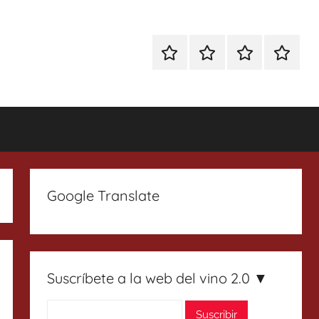
Especial
Enoturismo
Ranking
Contact
Gin
y
Vinos
Tonics
Gastronomía
Google Translate
Suscríbete a la web del vino 2.0 ▼