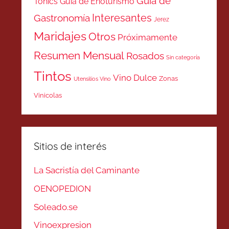
Guía de
Tonics
Guía de Enoturismo
Interesantes
Gastronomía
Jerez
Maridajes
Otros
Próximamente
Resumen Mensual
Rosados
Sin categoría
Tintos
Vino Dulce
Zonas
Utensilios Vino
Vinicolas
Sitios de interés
La Sacristía del Caminante
OENOPEDION
Soleado.se
Vinoexpresion