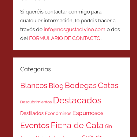
Si queréis contactar conmigo para
cualquier información, lo podéis hacer a
través de
info@nosgustaelvino.com
o des
del
FORMULARIO DE CONTACTO
.
Categorías
Catas
Bodegas
Blancos
Blog
Destacados
Descubrimientos
Espumosos
Destilados
Económinos
Ficha de Cata
Eventos
Gin