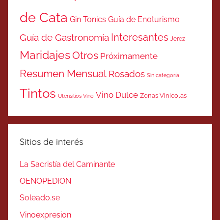
de Cata
Gin Tonics
Guía de Enoturismo
Interesantes
Guía de Gastronomía
Jerez
Maridajes
Otros
Próximamente
Resumen Mensual
Rosados
Sin categoría
Tintos
Vino Dulce
Zonas Vinicolas
Utensilios Vino
Sitios de interés
La Sacristía del Caminante
OENOPEDION
Soleado.se
Vinoexpresion