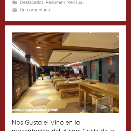
Destacados
,
Resumen Mensual
Un comentario
Nos Gusta el Vino en la
presentación del «Espai Gust» de la