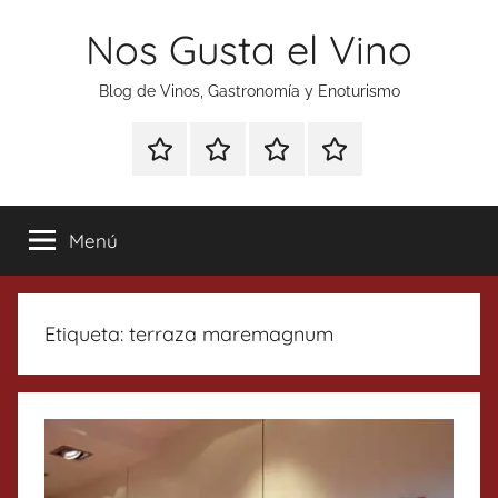
Saltar
Nos Gusta el Vino
al
contenido
Blog de Vinos, Gastronomía y Enoturismo
Especial
Enoturismo
Ranking
Contacto
Gin
y
Vinos
Tonics
Gastronomía
Menú
Etiqueta:
terraza maremagnum