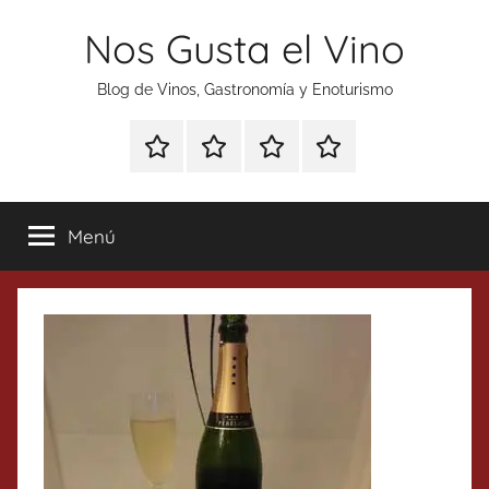
Saltar
Nos Gusta el Vino
al
contenido
Blog de Vinos, Gastronomía y Enoturismo
Especial
Enoturismo
Ranking
Contacto
Gin
y
Vinos
Tonics
Gastronomía
Menú