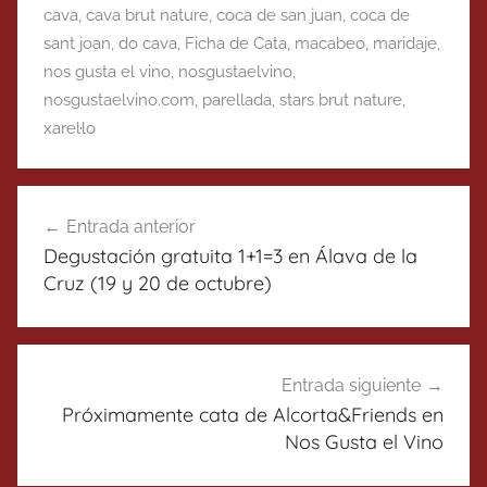
cava
,
cava brut nature
,
coca de san juan
,
coca de
sant joan
,
do cava
,
Ficha de Cata
,
macabeo
,
maridaje
,
nos gusta el vino
,
nosgustaelvino
,
nosgustaelvino.com
,
parellada
,
stars brut nature
,
xarel·lo
Navegación
Entrada anterior
de
Degustación gratuita 1+1=3 en Álava de la
entradas
Cruz (19 y 20 de octubre)
Entrada siguiente
Próximamente cata de Alcorta&Friends en
Nos Gusta el Vino