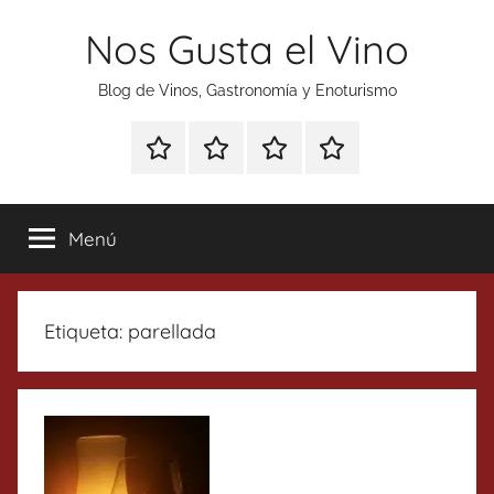
Saltar
Nos Gusta el Vino
al
contenido
Blog de Vinos, Gastronomía y Enoturismo
Especial
Enoturismo
Ranking
Contacto
Gin
y
Vinos
Tonics
Gastronomía
Menú
Etiqueta:
parellada