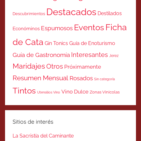
Destacados
Destilados
Descubrimientos
Ficha
Eventos
Espumosos
Económinos
de Cata
Gin Tonics
Guía de Enoturismo
Interesantes
Guía de Gastronomía
Jerez
Maridajes
Otros
Próximamente
Resumen Mensual
Rosados
Sin categoría
Tintos
Vino Dulce
Zonas Vinicolas
Utensilios Vino
Sitios de interés
La Sacristía del Caminante