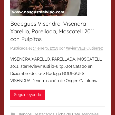
Bodegues Visendra: Visendra
Xarel·lo, Parellada, Moscatell 2011
con Pulpitos
Publicada el
14 enero, 2013
por
Xavier Valls Gutierrez
VISENDRA XAREL·LO, PARELLADA, MOSCATELL
2011 [starreviewmulti id=6 tpl=20] Catado en
Diciembre de 2012 Bodega BODEGUES
VISENDRA Denominación de Origen Catalunya
Seguir leyendo
Blancos
,
Destacados
,
Ficha de Cata
,
Maridajes