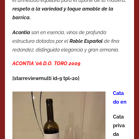
el anhelado equilibrio para el aporte de la madera,
respeto a la variedad y toque amable de la
barrica.
Acontia
son en esencia, vinos de profunda
estructura dotados por el
Roble Español
de fina
redondez, distinguida elegancia y gran armonía.
ACONTIA ’06 D.O. TORO 2009
[starreviewmulti id=9 tpl=20]
Cata
do en
Cata
priva
da