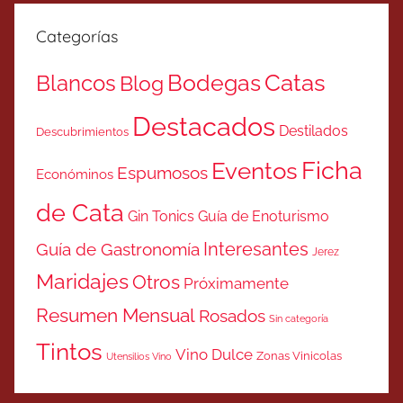
Categorías
Catas
Bodegas
Blancos
Blog
Destacados
Destilados
Descubrimientos
Ficha
Eventos
Espumosos
Económinos
de Cata
Gin Tonics
Guía de Enoturismo
Interesantes
Guía de Gastronomía
Jerez
Maridajes
Otros
Próximamente
Resumen Mensual
Rosados
Sin categoría
Tintos
Vino Dulce
Zonas Vinicolas
Utensilios Vino