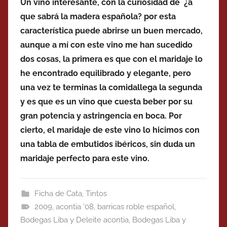
Un vino interesante, con la curiosidad de ¿a
que sabrá la madera española? por esta
característica puede abrirse un buen mercado,
aunque a mí con este vino me han sucedido
dos cosas, la primera es que con el maridaje lo
he encontrado equilibrado y elegante, pero
una vez te terminas la comidallega la segunda
y es que es un vino que cuesta beber por su
gran potencia y astringencia en boca. Por
cierto, el maridaje de este vino lo hicimos con
una tabla de embutidos ibéricos, sin duda un
maridaje perfecto para este vino.
Ficha de Cata
,
Tintos
2009
,
acontia '08
,
barricas roble español
,
Bodegas Liba y Deleite acontia
,
Bodegas Liba y