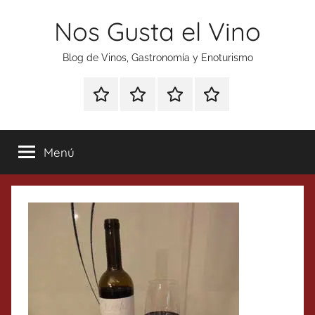
Saltar
Nos Gusta el Vino
al
contenido
Blog de Vinos, Gastronomía y Enoturismo
Especial
Enoturismo
Ranking
Contacto
Gin
y
Vinos
Tonics
Gastronomía
Menú