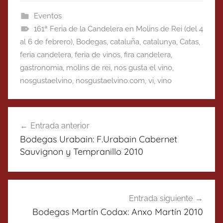
Eventos
161ª Feria de la Candelera en Molins de Rei (del 4
al 6 de febrero)
,
Bodegas
,
cataluña
,
catalunya
,
Catas
,
feria candelera
,
feria de vinos
,
fira candelera
,
gastronomia
,
molins de rei
,
nos gusta el vino
,
nosgustaelvino
,
nosgustaelvino.com
,
vi
,
vino
Navegación
Entrada anterior
de
Bodegas Urabain: F.Urabain Cabernet
entradas
Sauvignon y Tempranillo 2010
Entrada siguiente
Bodegas Martín Codax: Anxo Martín 2010