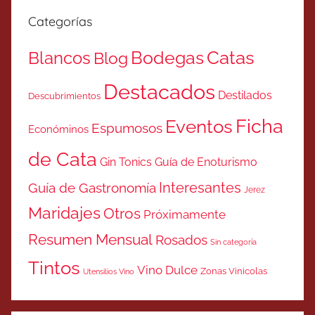
Categorías
Catas
Bodegas
Blancos
Blog
Destacados
Destilados
Descubrimientos
Ficha
Eventos
Espumosos
Económinos
de Cata
Gin Tonics
Guía de Enoturismo
Interesantes
Guía de Gastronomía
Jerez
Maridajes
Otros
Próximamente
Resumen Mensual
Rosados
Sin categoría
Tintos
Vino Dulce
Zonas Vinicolas
Utensilios Vino