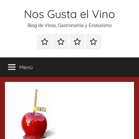
Saltar
Nos Gusta el Vino
al
contenido
Blog de Vinos, Gastronomía y Enoturismo
Especial
Enoturismo
Ranking
Contacto
Gin
y
Vinos
Tonics
Gastronomía
Menú