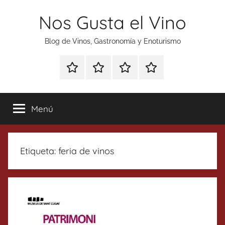
Saltar
Nos Gusta el Vino
al
contenido
Blog de Vinos, Gastronomía y Enoturismo
Especial
Enoturismo
Ranking
Contacto
Gin
y
Vinos
Tonics
Gastronomía
Menú
Etiqueta:
feria de vinos