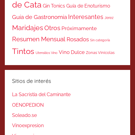
de Cata
Gin Tonics
Guía de Enoturismo
Interesantes
Guía de Gastronomía
Jerez
Maridajes
Otros
Próximamente
Resumen Mensual
Rosados
Sin categoría
Tintos
Vino Dulce
Zonas Vinicolas
Utensilios Vino
Sitios de interés
La Sacristía del Caminante
OENOPEDION
Soleado.se
Vinoexpresion