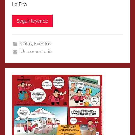
La Fira
Seguir leyendo
Catas
,
Eventos
Un comentario