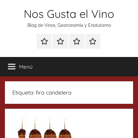
Saltar
Nos Gusta el Vino
al
contenido
Blog de Vinos, Gastronomía y Enoturismo
Especial
Enoturismo
Ranking
Contacto
Gin
y
Vinos
Tonics
Gastronomía
Menú
Etiqueta:
fira candelera