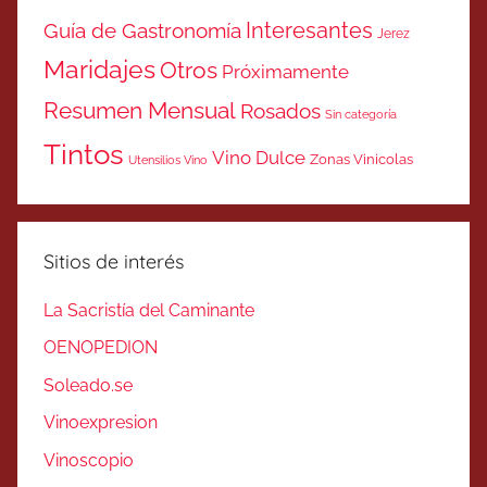
Interesantes
Guía de Gastronomía
Jerez
Maridajes
Otros
Próximamente
Resumen Mensual
Rosados
Sin categoría
Tintos
Vino Dulce
Zonas Vinicolas
Utensilios Vino
Sitios de interés
La Sacristía del Caminante
OENOPEDION
Soleado.se
Vinoexpresion
Vinoscopio