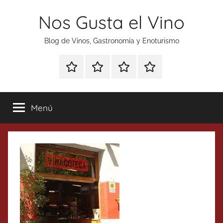
Saltar
Nos Gusta el Vino
al
contenido
Blog de Vinos, Gastronomía y Enoturismo
Especial
Enoturismo
Ranking
Contacto
Gin
y
Vinos
Tonics
Gastronomía
Menú