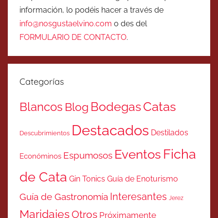
información, lo podéis hacer a través de
info@nosgustaelvino.com
o des del
FORMULARIO DE CONTACTO
.
Categorías
Catas
Bodegas
Blancos
Blog
Destacados
Destilados
Descubrimientos
Ficha
Eventos
Espumosos
Económinos
de Cata
Gin Tonics
Guía de Enoturismo
Interesantes
Guía de Gastronomía
Jerez
Maridajes
Otros
Próximamente