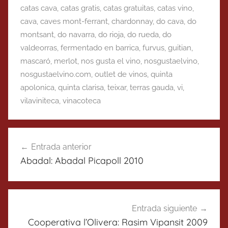
catas cava
,
catas gratis
,
catas gratuitas
,
catas vino
,
cava
,
caves mont-ferrant
,
chardonnay
,
do cava
,
do
montsant
,
do navarra
,
do rioja
,
do rueda
,
do
valdeorras
,
fermentado en barrica
,
furvus
,
guitian
,
mascaró
,
merlot
,
nos gusta el vino
,
nosgustaelvino
,
nosgustaelvino.com
,
outlet de vinos
,
quinta
apolonica
,
quinta clarisa
,
teixar
,
terras gauda
,
vi
,
vilaviniteca
,
vinacoteca
Navegación
Entrada anterior
de
Abadal: Abadal Picapoll 2010
entradas
Entrada siguiente
Cooperativa l’Olivera: Rasim Vipansit 2009