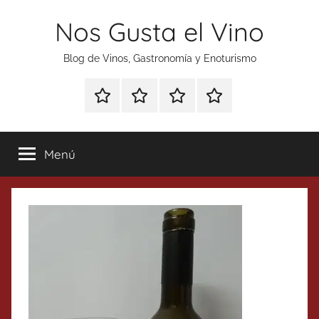
Saltar
Nos Gusta el Vino
al
contenido
Blog de Vinos, Gastronomía y Enoturismo
Especial
Enoturismo
Ranking
Contacto
Gin
y
Vinos
Tonics
Gastronomía
Menú