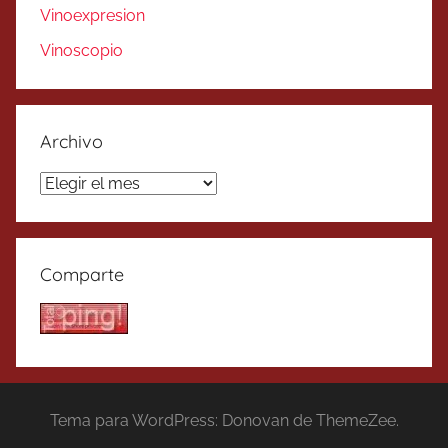
Vinoexpresion
Vinoscopio
Archivo
Archivo
Comparte
Tema para WordPress: Donovan de ThemeZee.