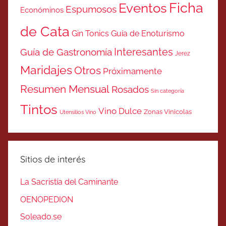
Ficha
Eventos
Espumosos
Económinos
de Cata
Gin Tonics
Guía de Enoturismo
Interesantes
Guía de Gastronomía
Jerez
Maridajes
Otros
Próximamente
Resumen Mensual
Rosados
Sin categoría
Tintos
Vino Dulce
Zonas Vinicolas
Utensilios Vino
Sitios de interés
La Sacristía del Caminante
OENOPEDION
Soleado.se