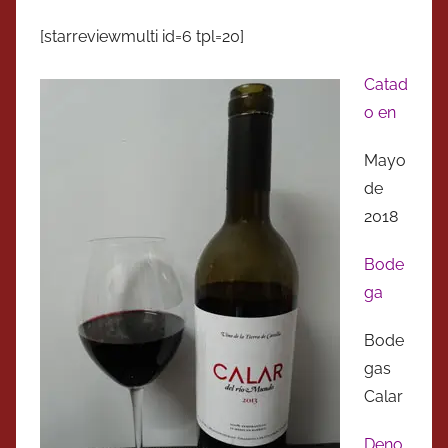
[starreviewmulti id=6 tpl=20]
Catad
o en
Mayo
de
2018
Bode
ga
Bode
gas
Calar
Deno