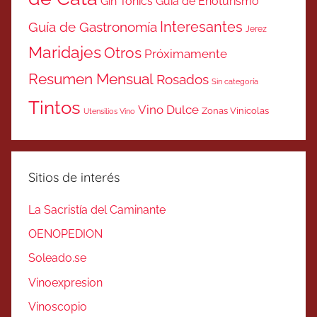
Gin Tonics
Guía de Enoturismo
Interesantes
Guía de Gastronomía
Jerez
Maridajes
Otros
Próximamente
Resumen Mensual
Rosados
Sin categoría
Tintos
Vino Dulce
Zonas Vinicolas
Utensilios Vino
Sitios de interés
La Sacristía del Caminante
OENOPEDION
Soleado.se
Vinoexpresion
Vinoscopio