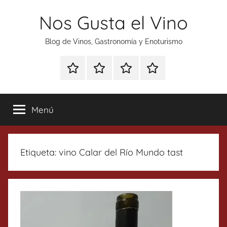
Saltar
Nos Gusta el Vino
al
contenido
Blog de Vinos, Gastronomía y Enoturismo
Especial
Enoturismo
Ranking
Contacto
Gin
y
Vinos
Tonics
Gastronomía
Menú
Etiqueta:
vino Calar del Río Mundo tast